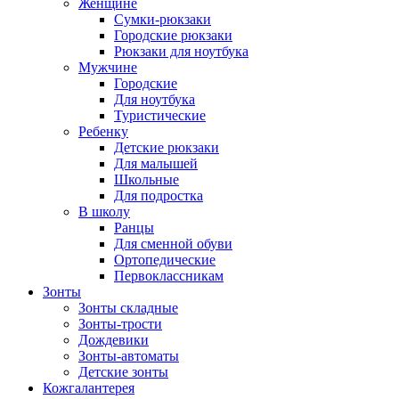
Женщине
Сумки-рюкзаки
Городские рюкзаки
Рюкзаки для ноутбука
Мужчине
Городские
Для ноутбука
Туристические
Ребенку
Детские рюкзаки
Для малышей
Школьные
Для подростка
В школу
Ранцы
Для сменной обуви
Ортопедические
Первоклассникам
Зонты
Зонты складные
Зонты-трости
Дождевики
Зонты-автоматы
Детские зонты
Кожгалантерея