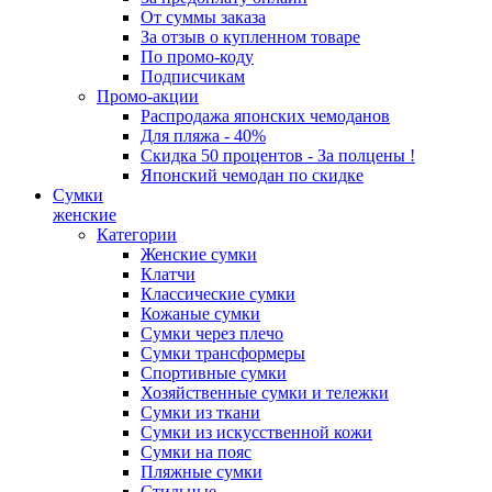
От суммы заказа
За отзыв о купленном товаре
По промо-коду
Подписчикам
Промо-акции
Распродажа японских чемоданов
Для пляжа - 40%
Скидка 50 процентов - За полцены !
Японский чемодан по скидке
Сумки
женские
Категории
Женские сумки
Клатчи
Классические сумки
Кожаные сумки
Сумки через плечо
Сумки трансформеры
Спортивные сумки
Хозяйственные сумки и тележки
Сумки из ткани
Сумки из искусственной кожи
Сумки на пояс
Пляжные сумки
Стильные