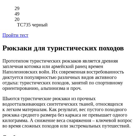
29
49
20
TC735 черный
Пройти тест
Рюкзаки для туристических походов
Прототипом туристических рюкзаков является древняя
заплечная котомка или армейский ранец времен
Наполеоновских войн.
Их современная
востребованность
диктуется популярностью различных видов активного
отдыха: туристических походов, занятий по спортивному
ориентированию, альпинизма
и проч.
Шьются туристические рюкзаки
из прочных
водоотталкивающих синтетических тканей, относящихся
к легким
материалам.
Как результат,
вес пустого походного
рюкзака среднего размера без каркаса
не превышает
одного
килограмма.
А снижение
веса снаряжения – ключевой вопрос
во время
сложных походов или экстремальных путешествий.