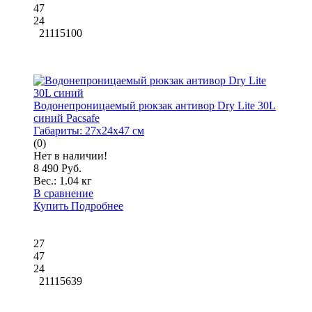
47
24
21115100
Водонепроницаемый рюкзак антивор Dry Lite 30L
синий Pacsafe
Габариты:
27x24x47 см
(0)
Нет в наличии!
8 490 Руб.
Вес.:
1.04 кг
В сравнение
Купить
Подробнее
27
47
24
21115639