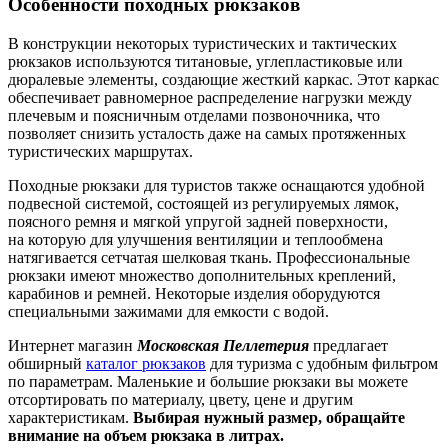
Особенности походных рюкзаков
В конструкции некоторых туристических
и тактических
рюкзаков используются титановые, углепластиковые или
дюралевые элементы, создающие жесткий каркас.
Этот каркас
обеспечивает равномерное распределение нагрузки между
плечевым
и поясничным
отделами позвоночника, что
позволяет снизить усталость даже
на самых
протяженных
туристических маршрутах.
Походные рюкзаки для туристов также оснащаются удобной
подвесной системой, состоящей
из регулируемых
лямок,
поясного ремня
и мягкой
упругой задней поверхности,
на которую
для улучшения вентиляции
и теплообмена
натягивается сетчатая шелковая ткань. Профессиональные
рюкзаки имеют множество дополнительных креплений,
карабинов
и ремней.
Некоторые изделия оборудуются
специальными зажимами для емкости
с водой.
Интернет магазин
Московская Пеллетерия
предлагает
обширный
каталог рюкзаков
для туризма
с удобным
фильтром
по параметрам. Маленькие
и большие
рюкзаки
вы можете
отсортировать по материалу, цвету, цене
и другим
характеристикам.
Выбирая нужный размер, обращайте
внимание
на объем
рюкзака
в литрах.