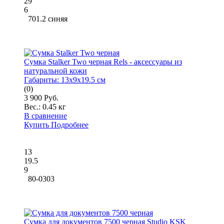
29
6
701.2 синяя
Сумка Stalker Two черная Rels - аксессуары из
натуральной кожи
Габариты:
13x9x19.5 см
(0)
3 900 Руб.
Вес.:
0.45 кг
В сравнение
Купить
Подробнее
13
19.5
9
80-0303
Сумка для документов 7500 черная Studio KSK