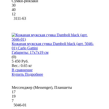
Сумки-рюкзаки
30
40
12
3111-63
Кожаная мужская сумка Damboli black (арт. 5046-
01) Carlo Gattini
Габариты:
17x7x19 см
(0)
5 450 Руб.
Вес.:
0.65 кг
В сравнение
Купить
Подробнее
Мессенджер (Messenger), Планшеты
17
19
7
5046-01