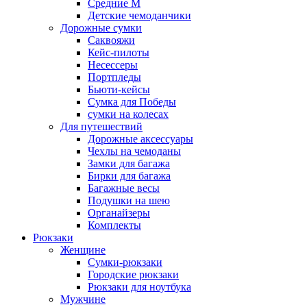
Средние M
Детские чемоданчики
Дорожные сумки
Саквояжи
Кейс-пилоты
Несессеры
Портпледы
Бьюти-кейсы
Сумка для Победы
сумки на колесах
Для путешествий
Дорожные аксессуары
Чехлы на чемоданы
Замки для багажа
Бирки для багажа
Багажные весы
Подушки на шею
Органайзеры
Комплекты
Рюкзаки
Женщине
Сумки-рюкзаки
Городские рюкзаки
Рюкзаки для ноутбука
Мужчине