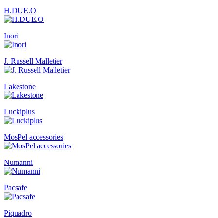
H.DUE.O
Inori
J. Russell Malletier
Lakestone
Luckiplus
MosPel accessories
Numanni
Pacsafe
Piquadro