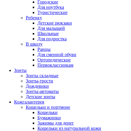
Городские
Для ноутбука
Туристические
Ребенку
Детские рюкзаки
Для малышей
Школьные
Для подростка
В школу
Ранцы
Для сменной обуви
Ортопедические
Первоклассникам
Зонты
Зонты складные
Зонты-трости
Дождевики
Зонты-автоматы
Детские зонты
Кожгалантерея
Кошельки и портмоне
Кошельки
Бумажники
Зажимы для денег
Кошельки из натуральной кожи