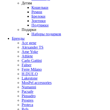
Детям
Кошельки
Ремни
Брелоки
Зонтики
Подтяжки
Подарки
Наборы подарков
Бренды
Ace gene
Alexander TS
Ame Yoke
Athlete
Carlo Gattini
Falner
Ferre Milano
H.DUE.O
Lakestone
MosPel accessories
Numanni
Pacsafe
Piquadro
Progres
Proteca
Rels