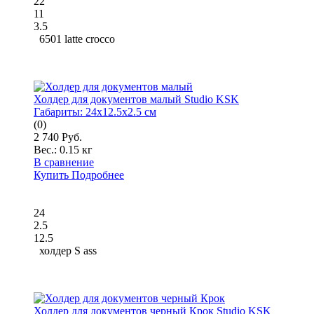
22
11
3.5
6501 latte crocco
Холдер для документов малый Studio KSK
Габариты:
24x12.5x2.5 см
(0)
2 740 Руб.
Вес.:
0.15 кг
В сравнение
Купить
Подробнее
24
2.5
12.5
холдер S ass
Холдер для документов черный Крок Studio KSK