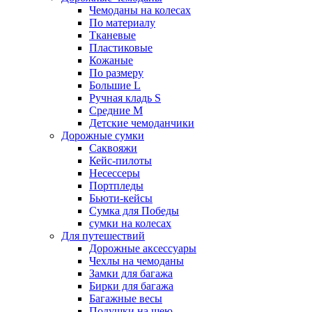
Чемоданы на колесах
По материалу
Тканевые
Пластиковые
Кожаные
По размеру
Большие L
Ручная кладь S
Средние M
Детские чемоданчики
Дорожные сумки
Саквояжи
Кейс-пилоты
Несессеры
Портпледы
Бьюти-кейсы
Сумка для Победы
сумки на колесах
Для путешествий
Дорожные аксессуары
Чехлы на чемоданы
Замки для багажа
Бирки для багажа
Багажные весы
Подушки на шею