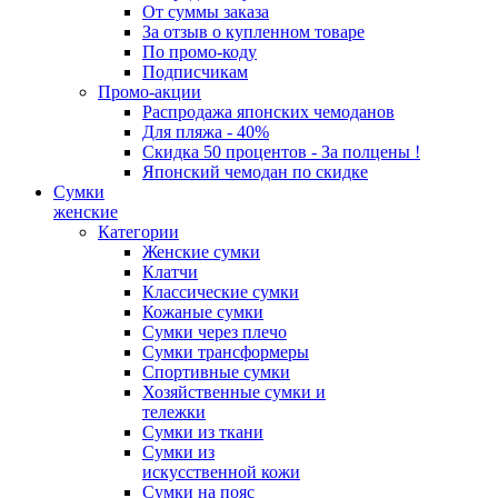
От суммы заказа
За отзыв о купленном товаре
По промо-коду
Подписчикам
Промо-акции
Распродажа японских чемоданов
Для пляжа - 40%
Скидка 50 процентов - За полцены !
Японский чемодан по скидке
Сумки
женские
Категории
Женские сумки
Клатчи
Классические сумки
Кожаные сумки
Сумки через плечо
Сумки трансформеры
Спортивные сумки
Хозяйственные сумки и
тележки
Сумки из ткани
Сумки из
искусственной кожи
Сумки на пояс