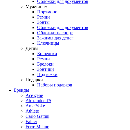
Обложки для документов
Мужчинам
Портмоне
Ремни
Зонты
Обложки для документов
Обложки паспорт
Зажимы для денег
Ключницы
Детям
Кошельки
Ремни
Брелоки
Зонтики
Подтяжки
Подарки
Наборы подарков
Бренды
Ace gene
Alexander TS
Ame Yoke
Athlete
Carlo Gattini
Falner
Ferre Milano