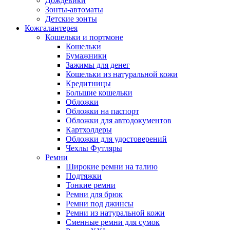
Дождевики
Зонты-автоматы
Детские зонты
Кожгалантерея
Кошельки и портмоне
Кошельки
Бумажники
Зажимы для денег
Кошельки из натуральной кожи
Кредитницы
Большие кошельки
Обложки
Обложки на паспорт
Обложки для автодокументов
Картхолдеры
Обложки для удостоверений
Чехлы Футляры
Ремни
Широкие ремни на талию
Подтяжки
Тонкие ремни
Ремни для брюк
Ремни под джинсы
Ремни из натуральной кожи
Сменные ремни для сумок