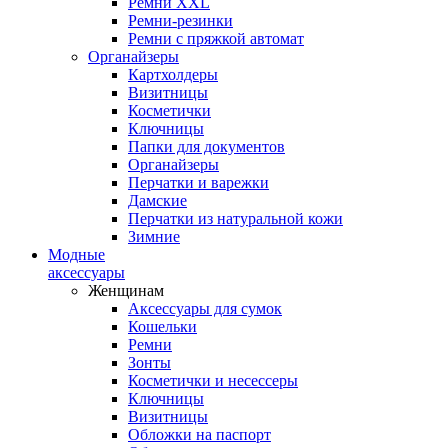
Ремни XXL
Ремни-резинки
Ремни с пряжкой автомат
Органайзеры
Картхолдеры
Визитницы
Косметички
Ключницы
Папки для документов
Органайзеры
Перчатки и варежки
Дамские
Перчатки из натуральной кожи
Зимние
Модные
аксессуары
Женщинам
Аксессуары для сумок
Кошельки
Ремни
Зонты
Косметички и несессеры
Ключницы
Визитницы
Обложки на паспорт