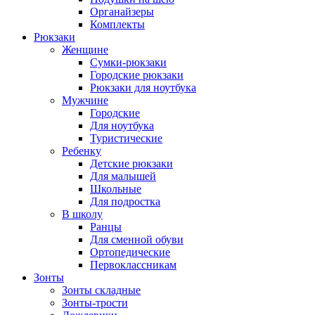
Органайзеры
Комплекты
Рюкзаки
Женщине
Сумки-рюкзаки
Городские рюкзаки
Рюкзаки для ноутбука
Мужчине
Городские
Для ноутбука
Туристические
Ребенку
Детские рюкзаки
Для малышей
Школьные
Для подростка
В школу
Ранцы
Для сменной обуви
Ортопедические
Первоклассникам
Зонты
Зонты складные
Зонты-трости