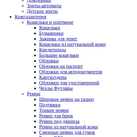
Дождевики
Зонты-автоматы
Детские зонты
Кожгалантерея
Кошельки и портмоне
Кошельки
Бумажники
Зажимы для денег
Кошельки из натуральной кожи
Кредитницы
Большие кошельки
Обложки
Обложки на паспорт
Обложки для автодокументов
Картхолдеры
Обложки для удостоверений
Чехлы Футляры
Ремни
Широкие ремни на талию
Подтяжки
Тонкие ремни
Ремни для брюк
Ремни под джинсы
Ремни из натуральной кожи
Сменные ремни для сумок