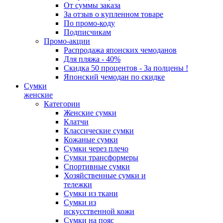
От суммы заказа
За отзыв о купленном товаре
По промо-коду
Подписчикам
Промо-акции
Распродажа японских чемоданов
Для пляжа - 40%
Скидка 50 процентов - За полцены !
Японский чемодан по скидке
Сумки
женские
Категории
Женские сумки
Клатчи
Классические сумки
Кожаные сумки
Сумки через плечо
Сумки трансформеры
Спортивные сумки
Хозяйственные сумки и
тележки
Сумки из ткани
Сумки из
искусственной кожи
Сумки на пояс