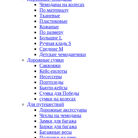
Чемоданы на колесах
По материалу
Тканевые
Пластиковые
Кожаные
По размеру
Большие L
Ручная кладь S
Средние M
Детские чемоданчики
Дорожные сумки
Саквояжи
Кейс-пилоты
Несессеры
Портпледы
Бьюти-кейсы
Сумка для Победы
сумки на колесах
Для путешествий
Дорожные аксессуары
Чехлы на чемоданы
Замки для багажа
Бирки для багажа
Багажные весы
Подушки на шею