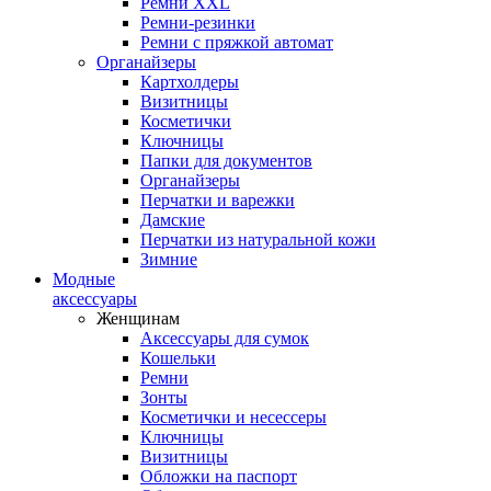
Ремни XXL
Ремни-резинки
Ремни с пряжкой автомат
Органайзеры
Картхолдеры
Визитницы
Косметички
Ключницы
Папки для документов
Органайзеры
Перчатки и варежки
Дамские
Перчатки из натуральной кожи
Зимние
Модные
аксессуары
Женщинам
Аксессуары для сумок
Кошельки
Ремни
Зонты
Косметички и несессеры
Ключницы
Визитницы
Обложки на паспорт