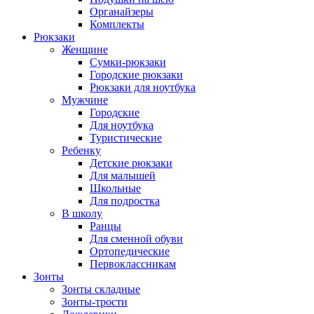
Органайзеры
Комплекты
Рюкзаки
Женщине
Сумки-рюкзаки
Городские рюкзаки
Рюкзаки для ноутбука
Мужчине
Городские
Для ноутбука
Туристические
Ребенку
Детские рюкзаки
Для малышей
Школьные
Для подростка
В школу
Ранцы
Для сменной обуви
Ортопедические
Первоклассникам
Зонты
Зонты складные
Зонты-трости