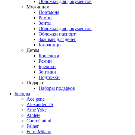
Обложки для документов
Мужчинам
Портмоне
Ремни
Зонты
Обложки для документов
Обложки паспорт
Зажимы для денег
Ключницы
Детям
Кошельки
Ремни
Брелоки
Зонтики
Подтяжки
Подарки
Наборы подарков
Бренды
Ace gene
Alexander TS
Ame Yoke
Athlete
Carlo Gattini
Falner
Ferre Milano