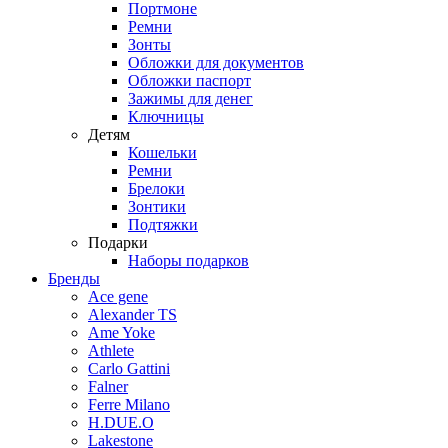
Портмоне
Ремни
Зонты
Обложки для документов
Обложки паспорт
Зажимы для денег
Ключницы
Детям
Кошельки
Ремни
Брелоки
Зонтики
Подтяжки
Подарки
Наборы подарков
Бренды
Ace gene
Alexander TS
Ame Yoke
Athlete
Carlo Gattini
Falner
Ferre Milano
H.DUE.O
Lakestone