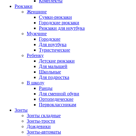
Комплекты
Рюкзаки
Женщине
Сумки-рюкзаки
Городские рюкзаки
Рюкзаки для ноутбука
Мужчине
Городские
Для ноутбука
Туристические
Ребенку
Детские рюкзаки
Для малышей
Школьные
Для подростка
В школу
Ранцы
Для сменной обуви
Ортопедические
Первоклассникам
Зонты
Зонты складные
Зонты-трости
Дождевики
Зонты-автоматы