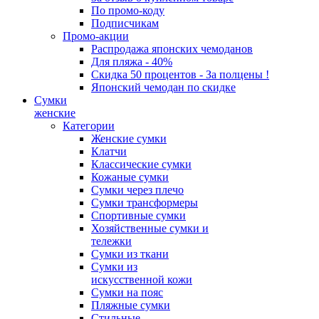
По промо-коду
Подписчикам
Промо-акции
Распродажа японских чемоданов
Для пляжа - 40%
Скидка 50 процентов - За полцены !
Японский чемодан по скидке
Сумки
женские
Категории
Женские сумки
Клатчи
Классические сумки
Кожаные сумки
Сумки через плечо
Сумки трансформеры
Спортивные сумки
Хозяйственные сумки и
тележки
Сумки из ткани
Сумки из
искусственной кожи
Сумки на пояс
Пляжные сумки
Стильные