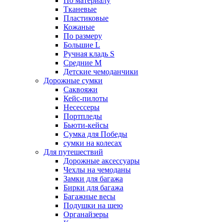
По материалу
Тканевые
Пластиковые
Кожаные
По размеру
Большие L
Ручная кладь S
Средние M
Детские чемоданчики
Дорожные сумки
Саквояжи
Кейс-пилоты
Несессеры
Портпледы
Бьюти-кейсы
Сумка для Победы
сумки на колесах
Для путешествий
Дорожные аксессуары
Чехлы на чемоданы
Замки для багажа
Бирки для багажа
Багажные весы
Подушки на шею
Органайзеры