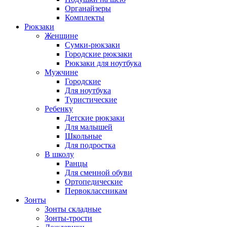
Органайзеры
Комплекты
Рюкзаки
Женщине
Сумки-рюкзаки
Городские рюкзаки
Рюкзаки для ноутбука
Мужчине
Городские
Для ноутбука
Туристические
Ребенку
Детские рюкзаки
Для малышей
Школьные
Для подростка
В школу
Ранцы
Для сменной обуви
Ортопедические
Первоклассникам
Зонты
Зонты складные
Зонты-трости