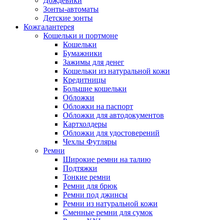
Дождевики
Зонты-автоматы
Детские зонты
Кожгалантерея
Кошельки и портмоне
Кошельки
Бумажники
Зажимы для денег
Кошельки из натуральной кожи
Кредитницы
Большие кошельки
Обложки
Обложки на паспорт
Обложки для автодокументов
Картхолдеры
Обложки для удостоверений
Чехлы Футляры
Ремни
Широкие ремни на талию
Подтяжки
Тонкие ремни
Ремни для брюк
Ремни под джинсы
Ремни из натуральной кожи
Сменные ремни для сумок