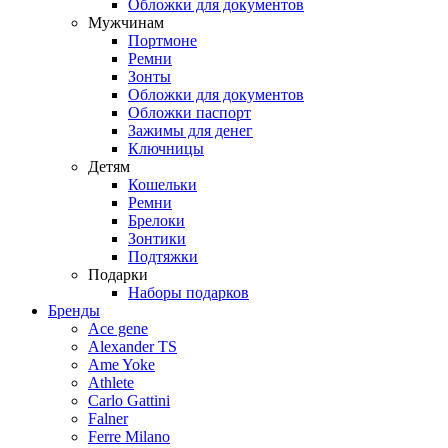
Обложки для документов
Мужчинам
Портмоне
Ремни
Зонты
Обложки для документов
Обложки паспорт
Зажимы для денег
Ключницы
Детям
Кошельки
Ремни
Брелоки
Зонтики
Подтяжки
Подарки
Наборы подарков
Бренды
Ace gene
Alexander TS
Ame Yoke
Athlete
Carlo Gattini
Falner
Ferre Milano