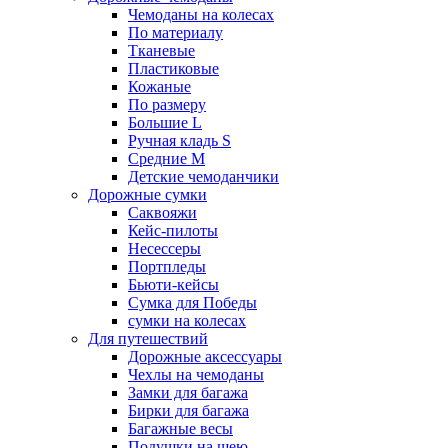
Чемоданы на колесах
По материалу
Тканевые
Пластиковые
Кожаные
По размеру
Большие L
Ручная кладь S
Средние M
Детские чемоданчики
Дорожные сумки
Саквояжи
Кейс-пилоты
Несессеры
Портпледы
Бьюти-кейсы
Сумка для Победы
сумки на колесах
Для путешествий
Дорожные аксессуары
Чехлы на чемоданы
Замки для багажа
Бирки для багажа
Багажные весы
Подушки на шею