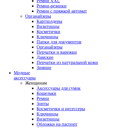
Ремни XXL
Ремни-резинки
Ремни с пряжкой автомат
Органайзеры
Картхолдеры
Визитницы
Косметички
Ключницы
Папки для документов
Органайзеры
Перчатки и варежки
Дамские
Перчатки из натуральной кожи
Зимние
Модные
аксессуары
Женщинам
Аксессуары для сумок
Кошельки
Ремни
Зонты
Косметички и несессеры
Ключницы
Визитницы
Обложки на паспорт