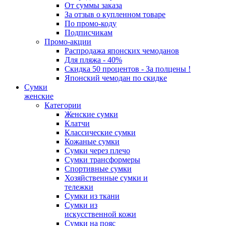
От суммы заказа
За отзыв о купленном товаре
По промо-коду
Подписчикам
Промо-акции
Распродажа японских чемоданов
Для пляжа - 40%
Скидка 50 процентов - За полцены !
Японский чемодан по скидке
Сумки
женские
Категории
Женские сумки
Клатчи
Классические сумки
Кожаные сумки
Сумки через плечо
Сумки трансформеры
Спортивные сумки
Хозяйственные сумки и
тележки
Сумки из ткани
Сумки из
искусственной кожи
Сумки на пояс