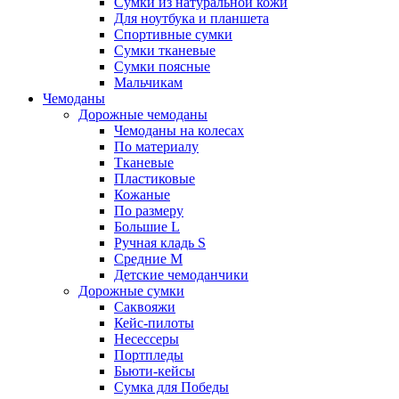
Сумки из натуральной кожи
Для ноутбука и планшета
Спортивные сумки
Сумки тканевые
Сумки поясные
Мальчикам
Чемоданы
Дорожные чемоданы
Чемоданы на колесах
По материалу
Тканевые
Пластиковые
Кожаные
По размеру
Большие L
Ручная кладь S
Средние M
Детские чемоданчики
Дорожные сумки
Саквояжи
Кейс-пилоты
Несессеры
Портпледы
Бьюти-кейсы
Сумка для Победы