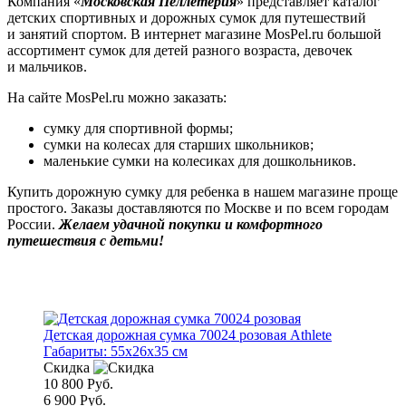
Компания «
Московская Пеллетерия
» представляет каталог
детских спортивных
и дорожных
сумок для путешествий
и занятий
спортом.
В интернет
магазине MosPel.ru большой
ассортимент сумок для детей разного возраста, девочек
и мальчиков.
На сайте MosPel.ru можно заказать:
сумку для спортивной формы;
сумки
на колесах
для старших школьников;
маленькие сумки
на колесиках
для дошкольников.
Купить дорожную сумку для ребенка
в нашем
магазине проще
простого. Заказы доставляются по Москве и по всем городам
России.
Желаем удачной покупки
и комфортного
путешествия
с детьми!
Детская дорожная сумка 70024 розовая Athlete
Габариты:
55x26x35 см
Скидка
10 800 Руб.
6 900 Руб.