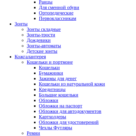
Ранцы
Для сменной обуви
Ортопедические
Первоклассникам
Зонты
Зонты складные
Зонты-трости
Дождевики
Зонты-автоматы
Детские зонты
Кожгалантерея
Кошельки и портмоне
Кошельки
Бумажники
Зажимы для денег
Кошельки из натуральной кожи
Кредитницы
Большие кошельки
Обложки
Обложки на паспорт
Обложки для автодокументов
Картхолдеры
Обложки для удостоверений
Чехлы Футляры
Ремни