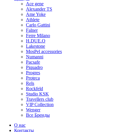
Ace gene
Alexander TS
Ame Yoke
Athlete
Carlo Gattini
Falner
Ferre Milano
H.DUE.O
Lakestone
MosPel accessories
Numanni
Pacsafe
Piquadro
Progres
Proteca
Rels
Rockfeld
Studio KSK
Travellers club
VIP Collection
Wenger
Все Бренды
О нас
Контакты