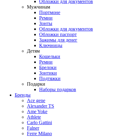
Обложки для документов
Мужчинам
Портмоне
Ремни
Зонты
Обложки для документов
Обложки паспорт
Зажимы для денег
Ключницы
Детям
Кошельки
Ремни
Брелоки
Зонтики
Подтяжки
Подарки
Наборы подарков
Бренды
Ace gene
Alexander TS
Ame Yoke
Athlete
Carlo Gattini
Falner
Ferre Milano