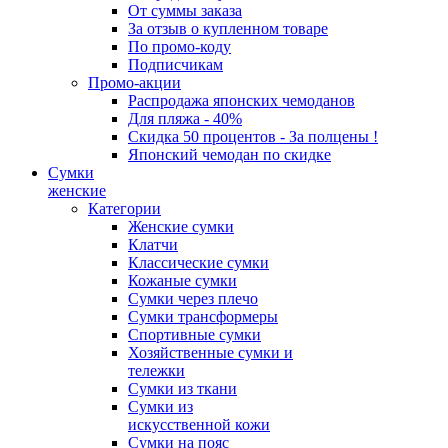
От суммы заказа
За отзыв о купленном товаре
По промо-коду
Подписчикам
Промо-акции
Распродажа японских чемоданов
Для пляжа - 40%
Скидка 50 процентов - За полцены !
Японский чемодан по скидке
Сумки
женские
Категории
Женские сумки
Клатчи
Классические сумки
Кожаные сумки
Сумки через плечо
Сумки трансформеры
Спортивные сумки
Хозяйственные сумки и
тележки
Сумки из ткани
Сумки из
искусственной кожи
Сумки на пояс