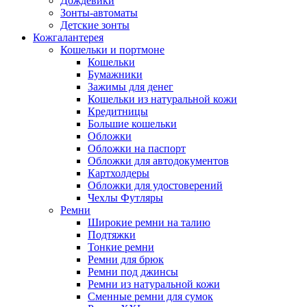
Дождевики
Зонты-автоматы
Детские зонты
Кожгалантерея
Кошельки и портмоне
Кошельки
Бумажники
Зажимы для денег
Кошельки из натуральной кожи
Кредитницы
Большие кошельки
Обложки
Обложки на паспорт
Обложки для автодокументов
Картхолдеры
Обложки для удостоверений
Чехлы Футляры
Ремни
Широкие ремни на талию
Подтяжки
Тонкие ремни
Ремни для брюк
Ремни под джинсы
Ремни из натуральной кожи
Сменные ремни для сумок