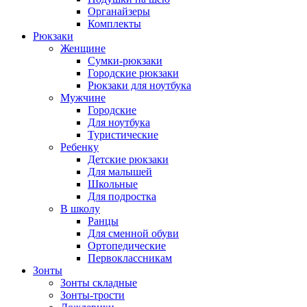
Органайзеры
Комплекты
Рюкзаки
Женщине
Сумки-рюкзаки
Городские рюкзаки
Рюкзаки для ноутбука
Мужчине
Городские
Для ноутбука
Туристические
Ребенку
Детские рюкзаки
Для малышей
Школьные
Для подростка
В школу
Ранцы
Для сменной обуви
Ортопедические
Первоклассникам
Зонты
Зонты складные
Зонты-трости