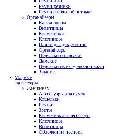
Ремни XXL
Ремни-резинки
Ремни с пряжкой автомат
Органайзеры
Картхолдеры
Визитницы
Косметички
Ключницы
Папки для документов
Органайзеры
Перчатки и варежки
Дамские
Перчатки из натуральной кожи
Зимние
Модные
аксессуары
Женщинам
Аксессуары для сумок
Кошельки
Ремни
Зонты
Косметички и несессеры
Ключницы
Визитницы
Обложки на паспорт