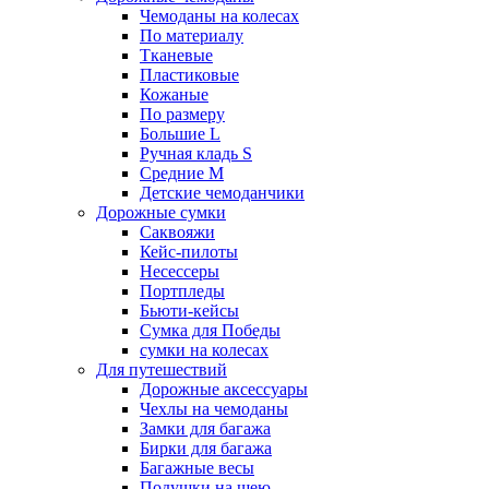
Чемоданы на колесах
По материалу
Тканевые
Пластиковые
Кожаные
По размеру
Большие L
Ручная кладь S
Средние M
Детские чемоданчики
Дорожные сумки
Саквояжи
Кейс-пилоты
Несессеры
Портпледы
Бьюти-кейсы
Сумка для Победы
сумки на колесах
Для путешествий
Дорожные аксессуары
Чехлы на чемоданы
Замки для багажа
Бирки для багажа
Багажные весы
Подушки на шею