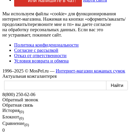
или напишите в чат!
Мы используем файлы «cookie» для функционирования
интернет-магазина.
Нажимая
на кнопки
«оформить/заказать/
продолжить/перезвоните мне и тп»
вы даете
согласие
на обработку
персональных данных.
Если вас
это
не устраивает,
покиньте сайт.
Политика конфиденциальности
Согласие
с рассылкой
Отказ
от ответственности
Условия возврата
и обмена
1996–2025 © MosPel.ru
—
Интернет-магазин
кожаных сумок
Актуальная кожгалантерея
8(800) 250-62-06
Обратный звонок
Обратная связь
История
(0)
Блокнот
(0)
Сравнение
(0)
0