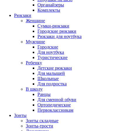
Органайзеры
Комплекты
Рюкзаки
Женщине
Сумки-рюкзаки
Городские рюкзаки
Рюкзаки для ноутбука
Мужчине
Городские
Для ноутбука
Туристические
Ребенку
Детские рюкзаки
Для малышей
Школьные
Для подростка
В школу
Ранцы
Для сменной обуви
Ортопедические
Первоклассникам
Зонты
Зонты складные
Зонты-трости