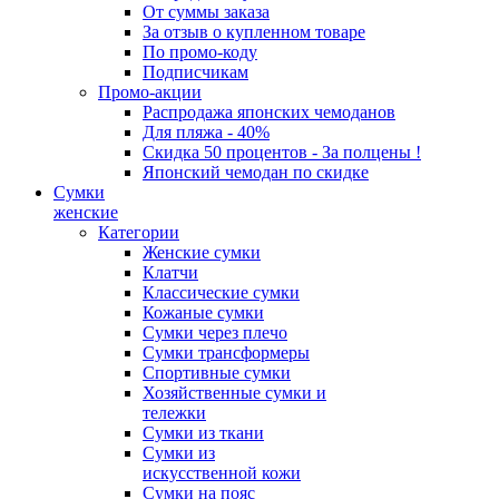
От суммы заказа
За отзыв о купленном товаре
По промо-коду
Подписчикам
Промо-акции
Распродажа японских чемоданов
Для пляжа - 40%
Скидка 50 процентов - За полцены !
Японский чемодан по скидке
Сумки
женские
Категории
Женские сумки
Клатчи
Классические сумки
Кожаные сумки
Сумки через плечо
Сумки трансформеры
Спортивные сумки
Хозяйственные сумки и
тележки
Сумки из ткани
Сумки из
искусственной кожи
Сумки на пояс