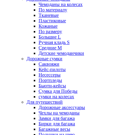
Чемоданы на колесах
По материалу
Тканевые
Пластиковые
Кожаные
По размеру
Большие L
Ручная кладь S
Средние M
Детские чемоданчики
Дорожные сумки
Саквояжи
Кейс-пилоты
Несессеры
Портпледы
Бьюти-кейсы
Сумка для Победы
сумки на колесах
Для путешествий
Дорожные аксессуары
Чехлы на чемоданы
Замки для багажа
Бирки для багажа
Багажные весы
Подушки на шею