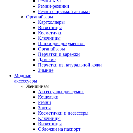
Ремни XXL
Ремни-резинки
Ремни с пряжкой автомат
Органайзеры
Картхолдеры
Визитницы
Косметички
Ключницы
Папки для документов
Органайзеры
Перчатки и варежки
Дамские
Перчатки из натуральной кожи
Зимние
Модные
аксессуары
Женщинам
Аксессуары для сумок
Кошельки
Ремни
Зонты
Косметички и несессеры
Ключницы
Визитницы
Обложки на паспорт