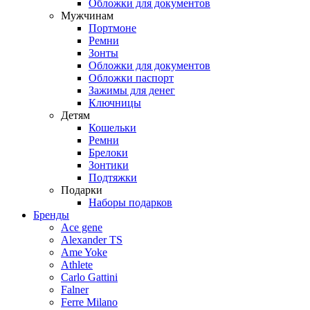
Обложки для документов
Мужчинам
Портмоне
Ремни
Зонты
Обложки для документов
Обложки паспорт
Зажимы для денег
Ключницы
Детям
Кошельки
Ремни
Брелоки
Зонтики
Подтяжки
Подарки
Наборы подарков
Бренды
Ace gene
Alexander TS
Ame Yoke
Athlete
Carlo Gattini
Falner
Ferre Milano