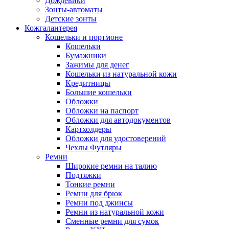
Дождевики
Зонты-автоматы
Детские зонты
Кожгалантерея
Кошельки и портмоне
Кошельки
Бумажники
Зажимы для денег
Кошельки из натуральной кожи
Кредитницы
Большие кошельки
Обложки
Обложки на паспорт
Обложки для автодокументов
Картхолдеры
Обложки для удостоверений
Чехлы Футляры
Ремни
Широкие ремни на талию
Подтяжки
Тонкие ремни
Ремни для брюк
Ремни под джинсы
Ремни из натуральной кожи
Сменные ремни для сумок