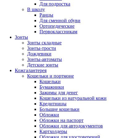
Для подростка
В школу
Ранцы
Для сменной обуви
Ортопедические
Первоклассникам
Зонты
Зонты складные
Зонты-трости
Дождевики
Зонты-автоматы
Детские зонты
Кожгалантерея
Кошельки и портмоне
Кошельки
Бумажники
Зажимы для денег
Кошельки из натуральной кожи
Кредитницы
Большие кошельки
Обложки
Обложки на паспорт
Обложки для автодокументов
Картхолдеры
Обложки для удостоверений