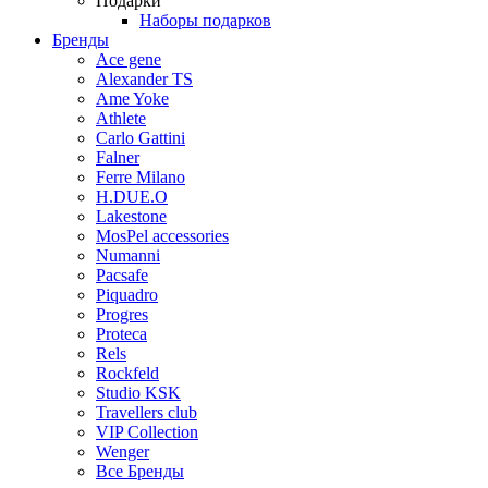
Подарки
Наборы подарков
Бренды
Ace gene
Alexander TS
Ame Yoke
Athlete
Carlo Gattini
Falner
Ferre Milano
H.DUE.O
Lakestone
MosPel accessories
Numanni
Pacsafe
Piquadro
Progres
Proteca
Rels
Rockfeld
Studio KSK
Travellers club
VIP Collection
Wenger
Все Бренды