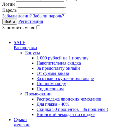
Логин
Пароль
Забыли логин?
Забыли пароль?
Регистрация
Запомнить меня
SALE
Распродажа
Бонусы
1 000 рублей на 1 покупку
Накопительная скидка
За предоплату онлайн
От суммы заказа
За отзыв о купленном товаре
По промо-коду
Подписчикам
Промо-акции
Распродажа японских чемоданов
Для пляжа - 40%
Скидка 50 процентов - За полцены !
Японский чемодан по скидке
Сумки
женские