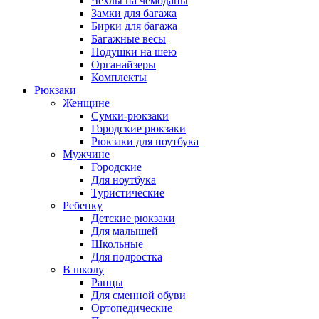
Чехлы на чемоданы
Замки для багажа
Бирки для багажа
Багажные весы
Подушки на шею
Органайзеры
Комплекты
Рюкзаки
Женщине
Сумки-рюкзаки
Городские рюкзаки
Рюкзаки для ноутбука
Мужчине
Городские
Для ноутбука
Туристические
Ребенку
Детские рюкзаки
Для малышей
Школьные
Для подростка
В школу
Ранцы
Для сменной обуви
Ортопедические