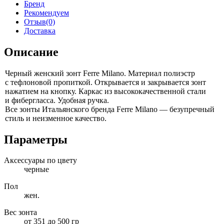
Бренд
Рекомендуем
Отзыв(0)
Доставка
Описание
Черный женский зонт Ferre Milano. Материал полиэстр
с тефлоновой
пропиткой.
Открывается и закрывается
зонт
нажатием
на кнопку.
Каркас
из высококачественной
стали
и фибергласса.
Удобная ручка.
Все зонты Итальянского бренда Ferre
Milano —
безупречный
стиль
и неизменное
качество.
Параметры
Аксессуары по цвету
черные
Пол
жен.
Вес зонта
от 351 до 500 гр