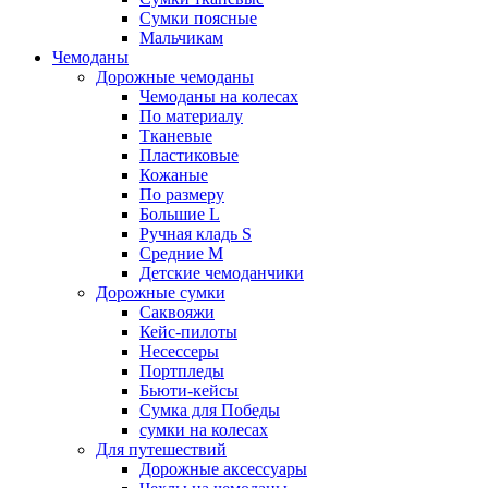
Сумки поясные
Мальчикам
Чемоданы
Дорожные чемоданы
Чемоданы на колесах
По материалу
Тканевые
Пластиковые
Кожаные
По размеру
Большие L
Ручная кладь S
Средние M
Детские чемоданчики
Дорожные сумки
Саквояжи
Кейс-пилоты
Несессеры
Портпледы
Бьюти-кейсы
Сумка для Победы
сумки на колесах
Для путешествий
Дорожные аксессуары