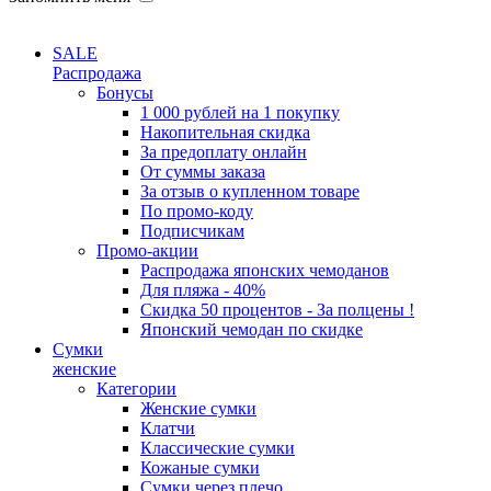
SALE
Распродажа
Бонусы
1 000 рублей на 1 покупку
Накопительная скидка
За предоплату онлайн
От суммы заказа
За отзыв о купленном товаре
По промо-коду
Подписчикам
Промо-акции
Распродажа японских чемоданов
Для пляжа - 40%
Скидка 50 процентов - За полцены !
Японский чемодан по скидке
Сумки
женские
Категории
Женские сумки
Клатчи
Классические сумки
Кожаные сумки
Сумки через плечо