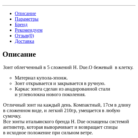
Описание
Параметры
Бренд
Рекомендуем
Отзыв(0)
Доставка
Описание
Зонт облегченный в
5 сложений
H. Due.O
бежевый
в клетку.
Материал
купола-эпонж.
Зонт открывается
и закрывается
в ручную.
Каркас зонта сделан
из анадированной
стали
и углеволокна
нового поколения.
Отличный зонт
на каждый
день. Компактный, 17см
в длину
в сложенном
виде,
и легкий
210гр, умещается
в любую
сумочку.
Все зонты итальянского бренда
H. Due
оснащены системой
антиветер, которая выворачивает
и возвращает
спицы
в исходное
положение при
сильном ветре.