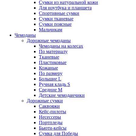
Сумки из натуральной кожи
Для ноутбука и планшета
Спортивные сумки
Сумки тканевые
Сумки поясные
Мальчикам
Чемоданы
Дорожные чемоданы
Чемоданы на колесах
По материалу
Тканевые
Пластиковые
Кожаные
По размеру
Большие L
Ручная кладь S
Средние M
Детские чемоданчики
Дорожные сумки
Саквояжи
Кейс-пилоты
Несессеры
Портпледы
Бьюти-кейсы
Сумка для Победы