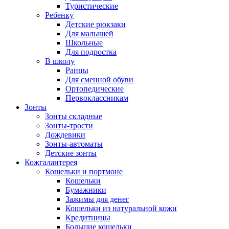
Туристические
Ребенку
Детские рюкзаки
Для малышей
Школьные
Для подростка
В школу
Ранцы
Для сменной обуви
Ортопедические
Первоклассникам
Зонты
Зонты складные
Зонты-трости
Дождевики
Зонты-автоматы
Детские зонты
Кожгалантерея
Кошельки и портмоне
Кошельки
Бумажники
Зажимы для денег
Кошельки из натуральной кожи
Кредитницы
Большие кошельки