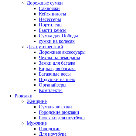
Дорожные сумки
Саквояжи
Кейс-пилоты
Несессеры
Портпледы
Бьюти-кейсы
Сумка для Победы
сумки на колесах
Для путешествий
Дорожные аксессуары
Чехлы на чемоданы
Замки для багажа
Бирки для багажа
Багажные весы
Подушки на шею
Органайзеры
Комплекты
Рюкзаки
Женщине
Сумки-рюкзаки
Городские рюкзаки
Рюкзаки для ноутбука
Мужчине
Городские
Для ноутбука