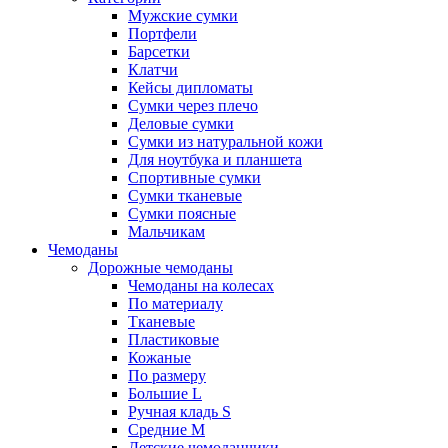
Мужские сумки
Портфели
Барсетки
Клатчи
Кейсы дипломаты
Сумки через плечо
Деловые сумки
Сумки из натуральной кожи
Для ноутбука и планшета
Спортивные сумки
Сумки тканевые
Сумки поясные
Мальчикам
Чемоданы
Дорожные чемоданы
Чемоданы на колесах
По материалу
Тканевые
Пластиковые
Кожаные
По размеру
Большие L
Ручная кладь S
Средние M
Детские чемоданчики