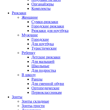
Органайзеры
Комплекты
Рюкзаки
Женщине
Сумки-рюкзаки
Городские рюкзаки
Рюкзаки для ноутбука
Мужчине
Городские
Для ноутбука
Туристические
Ребенку
Детские рюкзаки
Для малышей
Школьные
Для подростка
В школу
Ранцы
Для сменной обуви
Ортопедические
Первоклассникам
Зонты
Зонты складные
Зонты-трости