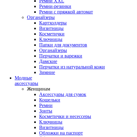
Ремни XXL
Ремни-резинки
Ремни с пряжкой автомат
Органайзеры
Картхолдеры
Визитницы
Косметички
Ключницы
Папки для документов
Органайзеры
Перчатки и варежки
Дамские
Перчатки из натуральной кожи
Зимние
Модные
аксессуары
Женщинам
Аксессуары для сумок
Кошельки
Ремни
Зонты
Косметички и несессеры
Ключницы
Визитницы
Обложки на паспорт