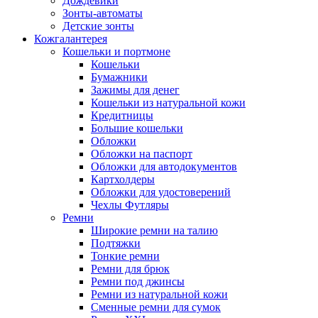
Дождевики
Зонты-автоматы
Детские зонты
Кожгалантерея
Кошельки и портмоне
Кошельки
Бумажники
Зажимы для денег
Кошельки из натуральной кожи
Кредитницы
Большие кошельки
Обложки
Обложки на паспорт
Обложки для автодокументов
Картхолдеры
Обложки для удостоверений
Чехлы Футляры
Ремни
Широкие ремни на талию
Подтяжки
Тонкие ремни
Ремни для брюк
Ремни под джинсы
Ремни из натуральной кожи
Сменные ремни для сумок