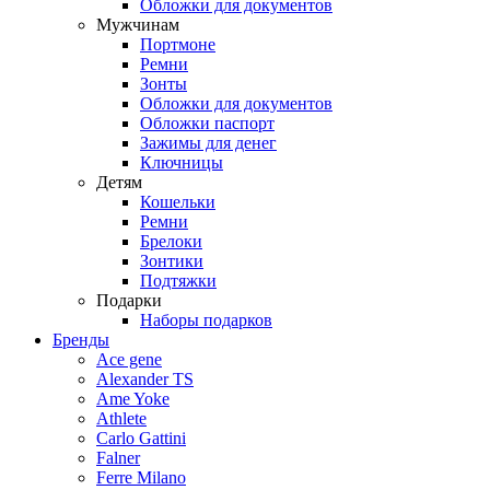
Обложки для документов
Мужчинам
Портмоне
Ремни
Зонты
Обложки для документов
Обложки паспорт
Зажимы для денег
Ключницы
Детям
Кошельки
Ремни
Брелоки
Зонтики
Подтяжки
Подарки
Наборы подарков
Бренды
Ace gene
Alexander TS
Ame Yoke
Athlete
Carlo Gattini
Falner
Ferre Milano