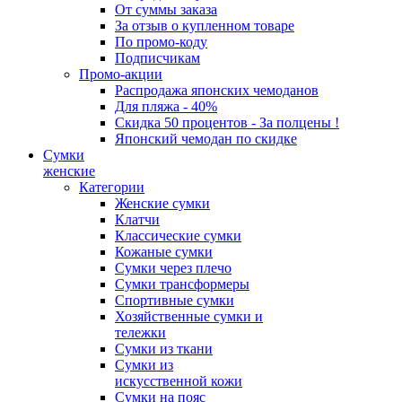
От суммы заказа
За отзыв о купленном товаре
По промо-коду
Подписчикам
Промо-акции
Распродажа японских чемоданов
Для пляжа - 40%
Скидка 50 процентов - За полцены !
Японский чемодан по скидке
Сумки
женские
Категории
Женские сумки
Клатчи
Классические сумки
Кожаные сумки
Сумки через плечо
Сумки трансформеры
Спортивные сумки
Хозяйственные сумки и
тележки
Сумки из ткани
Сумки из
искусственной кожи
Сумки на пояс