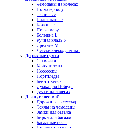
Чемоданы на колесах
По материалу
Тканевые
Пластиковые
Кожаные
По размеру
Большие L
Ручная кладь S
Средние M
Детские чемоданчики
Дорожные сумки
Саквояжи
Кейс-пилоты
Несессеры
Портпледы
Бьюти-кейсы
Сумка для Победы
сумки на колесах
Для путешествий
Дорожные аксессуары
Чехлы на чемоданы
Замки для багажа
Бирки для багажа
Багажные весы
Подушки на шею