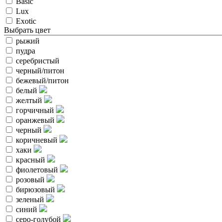
Basic
Lux
Exotic
Выбрать цвет
рыжий
пудра
серебристый
черный/питон
бежевый/питон
белый
желтый
горчичный
оранжевый
черный
коричневый
хаки
красный
фиолетовый
розовый
бирюзовый
зеленый
синий
серо-голубой