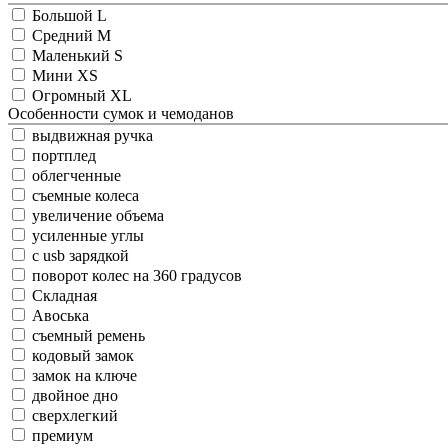
Большой L
Средний M
Маленький S
Мини XS
Огромный XL
Особенности сумок и чемоданов
выдвижная ручка
портплед
облегченные
съемные колеса
увеличение объема
усиленные углы
с usb зарядкой
поворот колес на 360 градусов
Складная
Авоська
съемный ремень
кодовый замок
замок на ключе
двойное дно
сверхлегкий
премиум