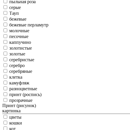
пыльная роза
серые
Тауп
бежевые
бежевые перламутр
молочные
песочные
каппучино
золотистые
золотые
серебристые
серебро
серебряные
клетка
камуфляж
разноцветные
принт (роспись)
прозрачные
Принт (рисунок)
картинка
цветы
кошки
кот