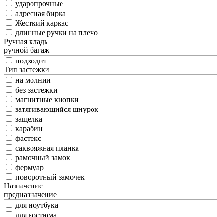
ударопрочные
адресная бирка
Жесткий каркас
длинные ручки на плечо
Ручная кладь
ручной багаж
подходит
Тип застежки
на молнии
без застежки
магнитные кнопки
затягивающийся шнурок
защелка
карабин
фастекс
саквояжная планка
рамочный замок
фермуар
поворотный замочек
Назначение
предназначение
для ноутбука
для костюма