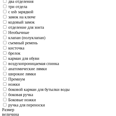
два отделения
три отдела
с usb зарядкой
замок на ключе
кодовый замок
отделение для зонта
Необычные
клапан (полуклапан)
съемный ремень
кисточка
брелок
карман для обуви
воздухопроницаемая спинка
анатомические лямки
широкие лямки
Премиум
ножки
боковой карман для бутылки воды
боковая ручка
Боковые ножки
ручка для переноски
Размер
величина