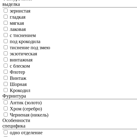
выделка
зернистая
гладкая
мягкая
лаковая
с тиснением
под крокодила
тиснение под змею
экзотическая
винтажная
с блеском
Флотер
Винтаж
Шорная
Крокодил
Фурнитура
Антик (золото)
Хром (серебро)
Черненая (никель)
Особенности
специфика
одно отделение