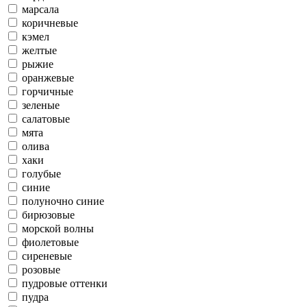
марсала
коричневые
кэмел
желтые
рыжие
оранжевые
горчичные
зеленые
салатовые
мята
олива
хаки
голубые
синие
полуночно синие
бирюзовые
морской волны
фиолетовые
сиреневые
розовые
пудровые оттенки
пудра