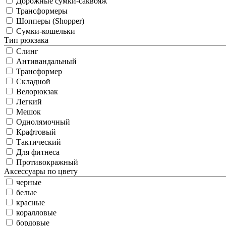
Дорожные сумки-саквояж
Трансформеры
Шопперы (Shopper)
Сумки-кошельки
Тип рюкзака
Слинг
Антивандальный
Трансформер
Складной
Велорюкзак
Легкий
Мешок
Однолямочный
Крафтовый
Тактический
Для фитнеса
Противокражный
Аксессуары по цвету
черные
белые
красные
коралловые
бордовые