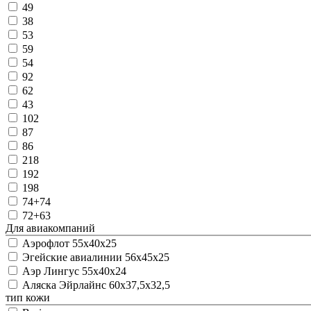
49
38
53
59
54
92
62
43
102
87
86
218
192
198
74+74
72+63
Для авиакомпаний
Аэрофлот 55х40х25
Эгейские авиалинии 56х45х25
Аэр Лингус 55х40х24
Аляска Эйрлайнс 60х37,5х32,5
тип кожи