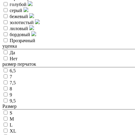
голубой
серый
бежевый
золотистый
лиловый
бордовый
Прозрачный
уценка
Да
Нет
размер перчаток
6,5
7
7,5
8
9
9,5
Размер
S
M
L
XL