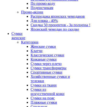
По промо-коду
Подписчикам
Промо-акции
Распродажа японских чемоданов
Для пляжа - 40%
Скидка 50 процентов - За полцены !
Японский чемодан по скидке
Сумки
женские
Категории
Женские сумки
Клатчи
Классические сумки
Кожаные сумки
Сумки через плечо
Сумки трансформеры
Спортивные сумки
Хозяйственные сумки и
тележки
Сумки из ткани
Сумки из
искусственной кожи
Сумки на пояс
Пляжные сумки
Стильные