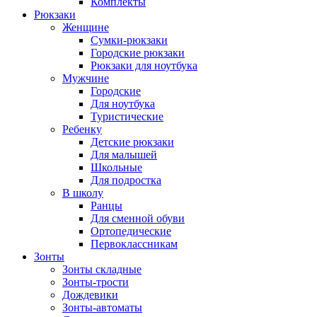
Комплекты
Рюкзаки
Женщине
Сумки-рюкзаки
Городские рюкзаки
Рюкзаки для ноутбука
Мужчине
Городские
Для ноутбука
Туристические
Ребенку
Детские рюкзаки
Для малышей
Школьные
Для подростка
В школу
Ранцы
Для сменной обуви
Ортопедические
Первоклассникам
Зонты
Зонты складные
Зонты-трости
Дождевики
Зонты-автоматы