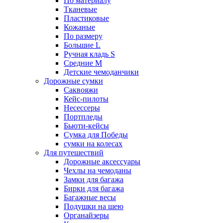
По материалу
Тканевые
Пластиковые
Кожаные
По размеру
Большие L
Ручная кладь S
Средние M
Детские чемоданчики
Дорожные сумки
Саквояжи
Кейс-пилоты
Несессеры
Портпледы
Бьюти-кейсы
Сумка для Победы
сумки на колесах
Для путешествий
Дорожные аксессуары
Чехлы на чемоданы
Замки для багажа
Бирки для багажа
Багажные весы
Подушки на шею
Органайзеры