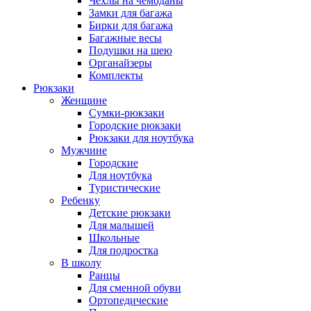
Чехлы на чемоданы
Замки для багажа
Бирки для багажа
Багажные весы
Подушки на шею
Органайзеры
Комплекты
Рюкзаки
Женщине
Сумки-рюкзаки
Городские рюкзаки
Рюкзаки для ноутбука
Мужчине
Городские
Для ноутбука
Туристические
Ребенку
Детские рюкзаки
Для малышей
Школьные
Для подростка
В школу
Ранцы
Для сменной обуви
Ортопедические