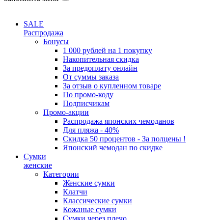
SALE
Распродажа
Бонусы
1 000 рублей на 1 покупку
Накопительная скидка
За предоплату онлайн
От суммы заказа
За отзыв о купленном товаре
По промо-коду
Подписчикам
Промо-акции
Распродажа японских чемоданов
Для пляжа - 40%
Скидка 50 процентов - За полцены !
Японский чемодан по скидке
Сумки
женские
Категории
Женские сумки
Клатчи
Классические сумки
Кожаные сумки
Сумки через плечо