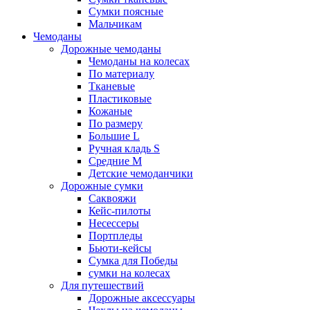
Сумки поясные
Мальчикам
Чемоданы
Дорожные чемоданы
Чемоданы на колесах
По материалу
Тканевые
Пластиковые
Кожаные
По размеру
Большие L
Ручная кладь S
Средние M
Детские чемоданчики
Дорожные сумки
Саквояжи
Кейс-пилоты
Несессеры
Портпледы
Бьюти-кейсы
Сумка для Победы
сумки на колесах
Для путешествий
Дорожные аксессуары