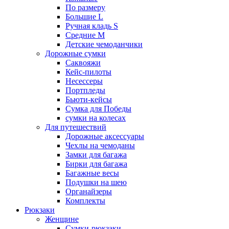
По размеру
Большие L
Ручная кладь S
Средние M
Детские чемоданчики
Дорожные сумки
Саквояжи
Кейс-пилоты
Несессеры
Портпледы
Бьюти-кейсы
Сумка для Победы
сумки на колесах
Для путешествий
Дорожные аксессуары
Чехлы на чемоданы
Замки для багажа
Бирки для багажа
Багажные весы
Подушки на шею
Органайзеры
Комплекты
Рюкзаки
Женщине
Сумки-рюкзаки