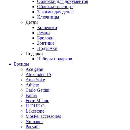
Обложки для документов
Обложки паспорт
Зажимы для денег
Ключницы
Детям
Кошельки
Ремни
Брелоки
Зонтики
Подтяжки
Подарки
Наборы подарков
Бренды
Ace gene
Alexander TS
Ame Yoke
Athlete
Carlo Gattini
Falner
Ferre Milano
H.DUE.O
Lakestone
MosPel accessories
Numanni
Pacsafe