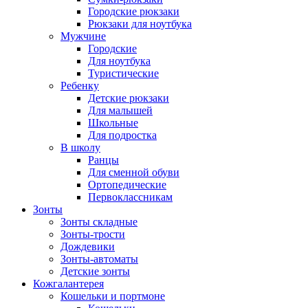
Городские рюкзаки
Рюкзаки для ноутбука
Мужчине
Городские
Для ноутбука
Туристические
Ребенку
Детские рюкзаки
Для малышей
Школьные
Для подростка
В школу
Ранцы
Для сменной обуви
Ортопедические
Первоклассникам
Зонты
Зонты складные
Зонты-трости
Дождевики
Зонты-автоматы
Детские зонты
Кожгалантерея
Кошельки и портмоне