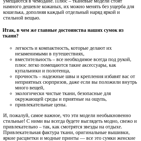
умещаются в чемодане. Плюс – тканевые модели стоят
намного дешевле кожаных, их можно менять без ущерба для
кошелька, дополняя каждый отдельный наряд яркой и
стильной вещью.
Итак, в чем же главные достоинства наших сумок из
ткани?
легкость и компактность, которые делают их
незаменимыми в путешествиях,
вместительность – все необходимое всегда под рукой,
плюс легко помещаются такие аксессуары, как
купальники и полотенца,
прочность – надежные швы и крепления избавят вас от
неприятных сюрпризов, даже если вы положили внутрь
много вещей,
экологически чистые ткани, безопасные для
окружающей среды и приятные на ощупь,
привлекательные цены.
И, пожалуй, самое важное, что эти модели необыкновенно
стильные! С ними вы всегда будете выглядеть модно, свежо и
привлекательно – так, как смотрятся звезды на отдыхе.
Привлекательная фактура ткани, оригинальные вышивки,
яркие расцветки и модные принты — все это сумки женские