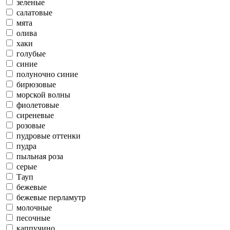
зеленые
салатовые
мята
олива
хаки
голубые
синие
полуночно синие
бирюзовые
морской волны
фиолетовые
сиреневые
розовые
пудровые оттенки
пудра
пыльная роза
серые
Тауп
бежевые
бежевые перламутр
молочные
песочные
каппучино