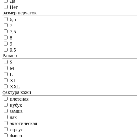
Да
Нет
размер перчаток
6,5
7
7,5
8
9
9,5
Размер
S
M
L
XL
XXL
фактура кожи
плетеная
нубук
замша
лак
экзотическая
страус
фарго