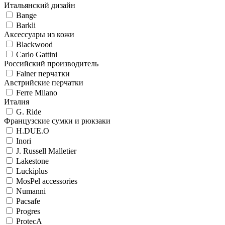
Итальянский дизайн
Bange
Barkli
Аксессуары из кожи
Blackwood
Carlo Gattini
Российский производитель
Falner перчатки
Австрийские перчатки
Ferre Milano
Италия
G. Ride
Французские сумки и рюкзаки
H.DUE.O
Inori
J. Russell Malletier
Lakestone
Luckiplus
MosPel accessories
Numanni
Pacsafe
Progres
ProtecA