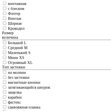
винтажная
с блеском
Флотер
Винтаж
Шорная
Крокодил
Размер
величина
Большой L
Средний M
Маленький S
Мини XS
Огромный XL
Тип застежки
на молнии
без застежки
магнитные кнопки
затягивающийся шнурок
защелка
карабин
фастекс
саквояжная планка