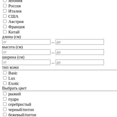
Япония
Россия
Италия
США
Австрия
Франция
Китай
длина (см)
...
высота (см)
...
ширина (см)
...
тип кожи
Basic
Lux
Exotic
Выбрать цвет
рыжий
пудра
серебристый
черный/питон
бежевый/питон