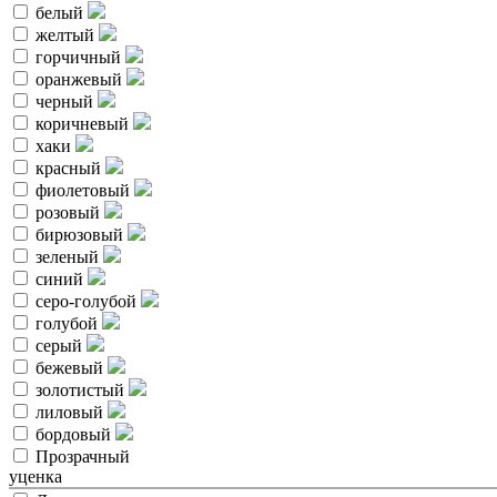
белый
желтый
горчичный
оранжевый
черный
коричневый
хаки
красный
фиолетовый
розовый
бирюзовый
зеленый
синий
серо-голубой
голубой
серый
бежевый
золотистый
лиловый
бордовый
Прозрачный
уценка