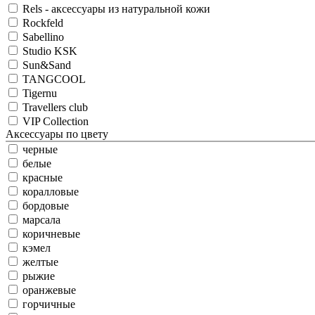
Rels - аксессуары из натуральной кожи
Rockfeld
Sabellino
Studio KSK
Sun&Sand
TANGCOOL
Tigernu
Travellers club
VIP Collection
Аксессуары по цвету
черные
белые
красные
коралловые
бордовые
марсала
коричневые
кэмел
желтые
рыжие
оранжевые
горчичные