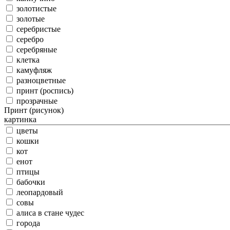
золотистые
золотые
серебристые
серебро
серебряные
клетка
камуфляж
разноцветные
принт (роспись)
прозрачные
Принт (рисунок)
картинка
цветы
кошки
кот
енот
птицы
бабочки
леопардовый
совы
алиса в стане чудес
города