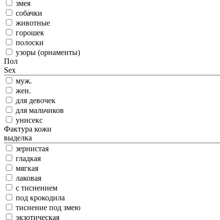
змея
собачки
животные
горошек
полоски
узоры (орнаменты)
Пол
Sex
муж.
жен.
для девочек
для мальчиков
унисекс
Фактура кожи
выделка
зернистая
гладкая
мягкая
лаковая
с тиснением
под крокодила
тиснение под змею
экзотическая