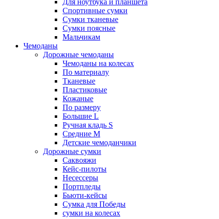
Для ноутбука и планшета
Спортивные сумки
Сумки тканевые
Сумки поясные
Мальчикам
Чемоданы
Дорожные чемоданы
Чемоданы на колесах
По материалу
Тканевые
Пластиковые
Кожаные
По размеру
Большие L
Ручная кладь S
Средние M
Детские чемоданчики
Дорожные сумки
Саквояжи
Кейс-пилоты
Несессеры
Портпледы
Бьюти-кейсы
Сумка для Победы
сумки на колесах