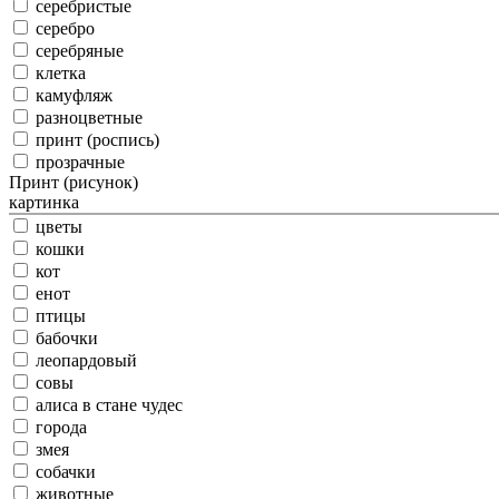
серебристые
серебро
серебряные
клетка
камуфляж
разноцветные
принт (роспись)
прозрачные
Принт (рисунок)
картинка
цветы
кошки
кот
енот
птицы
бабочки
леопардовый
совы
алиса в стане чудес
города
змея
собачки
животные