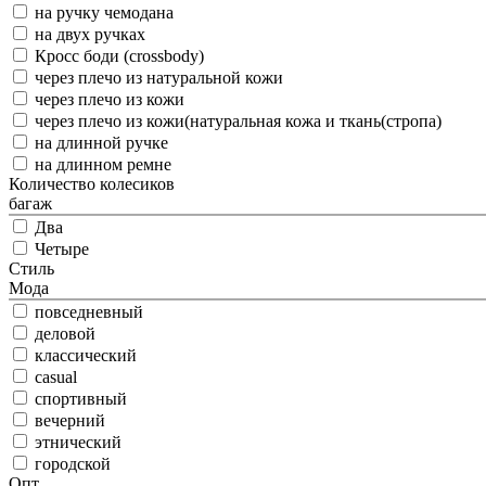
на ручку чемодана
на двух ручках
Кросс боди (crossbody)
через плечо из натуральной кожи
через плечо из кожи
через плечо из кожи(натуральная кожа и ткань(стропа)
на длинной ручке
на длинном ремне
Количество колесиков
багаж
Два
Четыре
Стиль
Мода
повседневный
деловой
классический
casual
спортивный
вечерний
этнический
городской
Опт