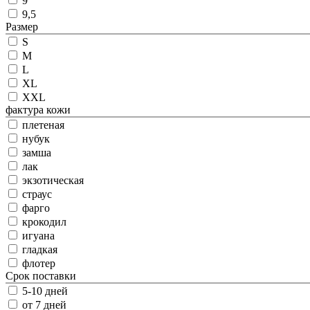
9
9,5
Размер
S
M
L
XL
XXL
фактура кожи
плетеная
нубук
замша
лак
экзотическая
страус
фарго
крокодил
игуана
гладкая
флотер
Срок поставки
5-10 дней
от 7 дней