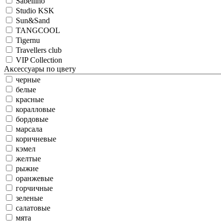
Sabellino
Studio KSK
Sun&Sand
TANGCOOL
Tigernu
Travellers club
VIP Collection
Аксессуары по цвету
черные
белые
красные
коралловые
бордовые
марсала
коричневые
кэмел
желтые
рыжие
оранжевые
горчичные
зеленые
салатовые
мята