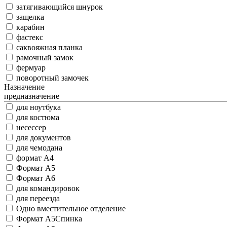
затягивающийся шнурок
защелка
карабин
фастекс
саквояжная планка
рамочный замок
фермуар
поворотный замочек
Назначение
предназначение
для ноутбука
для костюма
несессер
для документов
для чемодана
формат A4
Формат А5
Формат А6
для командировок
для переезда
Одно вместительное отделение
Формат А5Спинка