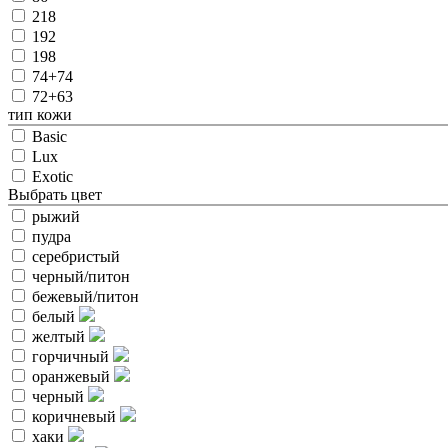
218
192
198
74+74
72+63
тип кожи
Basic
Lux
Exotic
Выбрать цвет
рыжий
пудра
серебристый
черный/питон
бежевый/питон
белый
желтый
горчичный
оранжевый
черный
коричневый
хаки