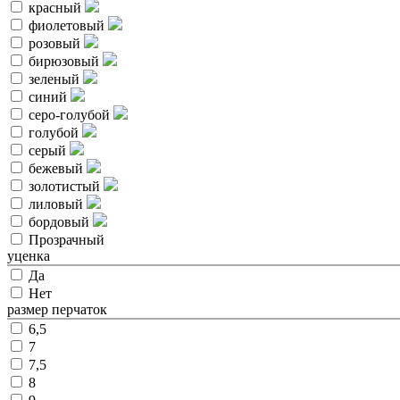
красный
фиолетовый
розовый
бирюзовый
зеленый
синий
серо-голубой
голубой
серый
бежевый
золотистый
лиловый
бордовый
Прозрачный
уценка
Да
Нет
размер перчаток
6,5
7
7,5
8