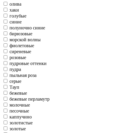
олива
хаки
голубые
синие
полуночно синие
бирюзовые
морской волны
фиолетовые
сиреневые
розовые
пудровые оттенки
пудра
пыльная роза
серые
Тауп
бежевые
бежевые перламутр
молочные
песочные
каппучино
золотистые
золотые