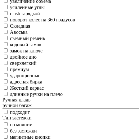
увеличение объема
усиленные углы
с usb зарядкой
поворот колес на 360 градусов
Складная
Авоська
съемный ремень
кодовый замок
замок на ключе
двойное дно
сверхлегкий
премиум
ударопрочные
адресная бирка
Жесткий каркас
длинные ручки на плечо
Ручная кладь
ручной багаж
подходит
Тип застежки
на молнии
без застежки
магнитные кнопки