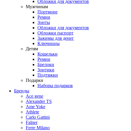
Обложки для документов
Мужчинам
Портмоне
Ремни
Зонты
Обложки для документов
Обложки паспорт
Зажимы для денег
Ключницы
Детям
Кошельки
Ремни
Брелоки
Зонтики
Подтяжки
Подарки
Наборы подарков
Бренды
Ace gene
Alexander TS
Ame Yoke
Athlete
Carlo Gattini
Falner
Ferre Milano