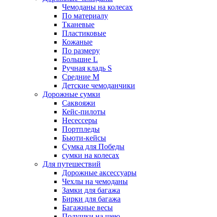
Чемоданы на колесах
По материалу
Тканевые
Пластиковые
Кожаные
По размеру
Большие L
Ручная кладь S
Средние M
Детские чемоданчики
Дорожные сумки
Саквояжи
Кейс-пилоты
Несессеры
Портпледы
Бьюти-кейсы
Сумка для Победы
сумки на колесах
Для путешествий
Дорожные аксессуары
Чехлы на чемоданы
Замки для багажа
Бирки для багажа
Багажные весы
Подушки на шею