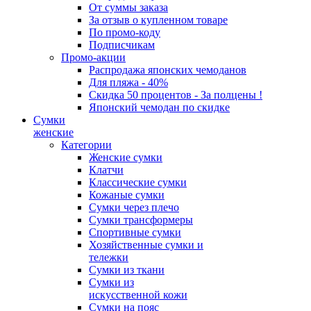
От суммы заказа
За отзыв о купленном товаре
По промо-коду
Подписчикам
Промо-акции
Распродажа японских чемоданов
Для пляжа - 40%
Скидка 50 процентов - За полцены !
Японский чемодан по скидке
Сумки
женские
Категории
Женские сумки
Клатчи
Классические сумки
Кожаные сумки
Сумки через плечо
Сумки трансформеры
Спортивные сумки
Хозяйственные сумки и
тележки
Сумки из ткани
Сумки из
искусственной кожи
Сумки на пояс