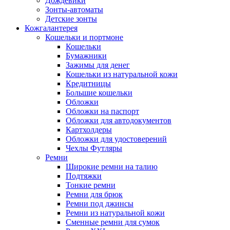
Дождевики
Зонты-автоматы
Детские зонты
Кожгалантерея
Кошельки и портмоне
Кошельки
Бумажники
Зажимы для денег
Кошельки из натуральной кожи
Кредитницы
Большие кошельки
Обложки
Обложки на паспорт
Обложки для автодокументов
Картхолдеры
Обложки для удостоверений
Чехлы Футляры
Ремни
Широкие ремни на талию
Подтяжки
Тонкие ремни
Ремни для брюк
Ремни под джинсы
Ремни из натуральной кожи
Сменные ремни для сумок