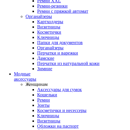
Ремни XXL
Ремни-резинки
Ремни с пряжкой автомат
Органайзеры
Картхолдеры
Визитницы
Косметички
Ключницы
Папки для документов
Органайзеры
Перчатки и варежки
Дамские
Перчатки из натуральной кожи
Зимние
Модные
аксессуары
Женщинам
Аксессуары для сумок
Кошельки
Ремни
Зонты
Косметички и несессеры
Ключницы
Визитницы
Обложки на паспорт